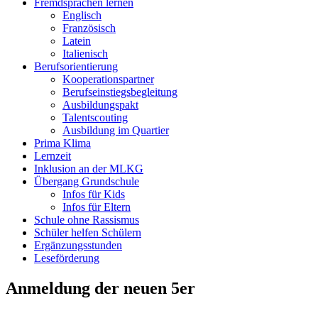
Fremdsprachen lernen
Englisch
Französisch
Latein
Italienisch
Berufsorientierung
Kooperationspartner
Berufseinstiegsbegleitung
Ausbildungspakt
Talentscouting
Ausbildung im Quartier
Prima Klima
Lernzeit
Inklusion an der MLKG
Übergang Grundschule
Infos für Kids
Infos für Eltern
Schule ohne Rassismus
Schüler helfen Schülern
Ergänzungsstunden
Leseförderung
Anmeldung der neuen 5er