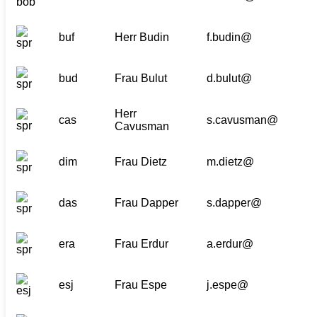
buf
Herr Budin
f.budin@
bud
Frau Bulut
d.bulut@
Herr
cas
s.cavusman@
Cavusman
dim
Frau Dietz
m.dietz@
das
Frau Dapper
s.dapper@
era
Frau Erdur
a.erdur@
esj
Frau Espe
j.espe@