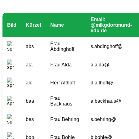
Email:
Bild
Kürzel
Name
@mlkgdortmund-
edu.de
Frau
abs
s.abdinghoff@
Abdinghoff
ala
Frau Alda
a.alda@
ald
Herr Althoff
d.althoff@
Frau
baa
a.backhaus@
Backhaus
bes
Frau Behring
s.behring@
bob
Frau Bohle
b.bohle@