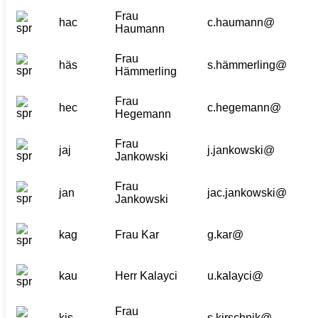
Frau
hac
c.haumann@
Haumann
Frau
häs
s.hämmerling@
Hämmerling
Frau
hec
c.hegemann@
Hegemann
Frau
jaj
j.jankowski@
Jankowski
Frau
jan
jac.jankowski@
Jankowski
kag
Frau Kar
g.kar@
kau
Herr Kalayci
u.kalayci@
Frau
kis
s.kirschnik@