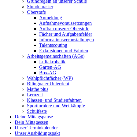
Grundregeln an unserer Schule
Stundenraster
Oberstufe
Anmeldung
Aufnahmevoraussetzungen
Aufbau unserer Oberstufe
Fächer und Aufgabenfelder
Informationsveranstaltungen
Talentscouting
Exkursionen und Fahrten
Arbeitsgemeinschaften (AGs)
Luftakrobatik
Garten-AG
Box-AG
Wahlpflichtfächer (WP)
Bilingualer Unterricht
Mathe plus
Lernzeit
Klassen- und Studienfahrten
Sportturniere und Wettkämpfe
Schulfeste
Deine Mittagspause
Dein Mittagessen
Unser Terminkalender
Unser Ausbildungspakt