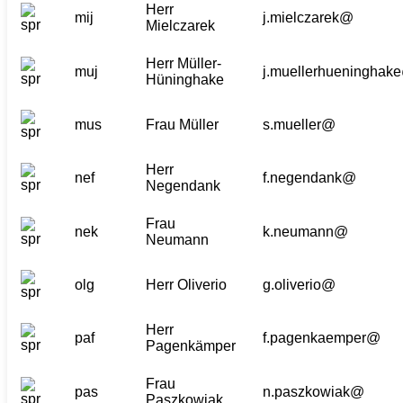
Herr
mij
j.mielczarek@
Mielczarek
Herr Müller-
muj
j.muellerhueninghak
Hüninghake
mus
Frau Müller
s.mueller@
Herr
nef
f.negendank@
Negendank
Frau
nek
k.neumann@
Neumann
olg
Herr Oliverio
g.oliverio@
Herr
paf
f.pagenkaemper@
Pagenkämper
Frau
pas
n.paszkowiak@
Paszkowiak