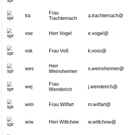
Frau
tra
a.trachternach@
Trachternach
voe
Herr Vogel
e.vogel@
vok
Frau Voß
k.voss@
Herr
wes
s.weinsheimer@
Weinsheimer
Frau
wej
j.wenderich@
Wenderich
wim
Frau Wilfart
m.wilfart@
wiw
Herr Wittchow
w.wittchow@