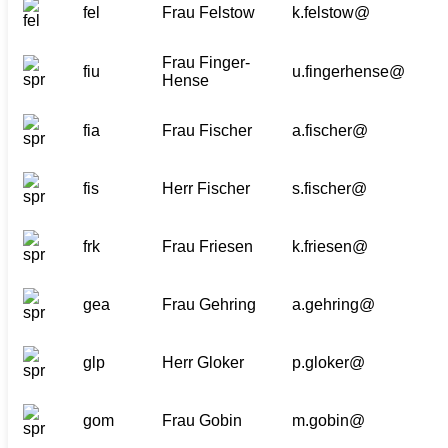
fel
Frau Felstow
k.felstow@
Frau Finger-
fiu
u.fingerhense@
Hense
fia
Frau Fischer
a.fischer@
fis
Herr Fischer
s.fischer@
frk
Frau Friesen
k.friesen@
gea
Frau Gehring
a.gehring@
glp
Herr Gloker
p.gloker@
gom
Frau Gobin
m.gobin@