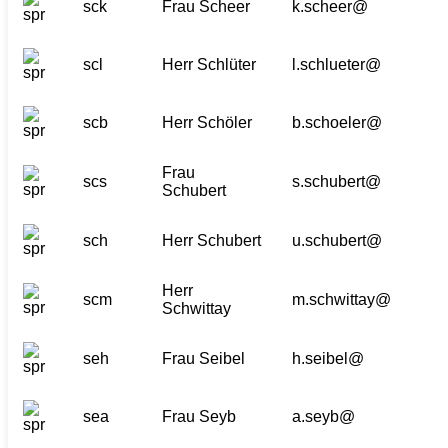
sck
Frau Scheer
k.scheer@
scl
Herr Schlüter
l.schlueter@
scb
Herr Schöler
b.schoeler@
Frau
scs
s.schubert@
Schubert
sch
Herr Schubert
u.schubert@
Herr
scm
m.schwittay@
Schwittay
seh
Frau Seibel
h.seibel@
sea
Frau Seyb
a.seyb@