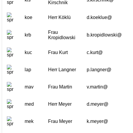
Kirschnik
koe
Herr Köklü
d.koeklue@
Frau
krb
b.kropidlowski@
Kropidlowski
kuc
Frau Kurt
c.kurt@
lap
Herr Langner
p.langner@
mav
Frau Martin
v.martin@
med
Herr Meyer
d.meyer@
mek
Frau Meyer
k.meyer@