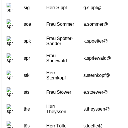
sig
Herr Sippl
g.sippl@
soa
Frau Sommer
a.sommer@
Frau Spötter-
spk
k.spoetter@
Sander
Frau
spr
k.spriewald@
Spriewald
Herr
stk
s.sternkopf@
Sternkopf
sts
Frau Stöwer
e.stoewer@
Herr
the
s.theyssen@
Theyssen
tös
Herr Tölle
s.toelle@