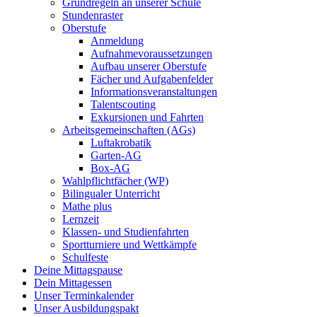
Grundregeln an unserer Schule
Stundenraster
Oberstufe
Anmeldung
Aufnahmevoraussetzungen
Aufbau unserer Oberstufe
Fächer und Aufgabenfelder
Informationsveranstaltungen
Talentscouting
Exkursionen und Fahrten
Arbeitsgemeinschaften (AGs)
Luftakrobatik
Garten-AG
Box-AG
Wahlpflichtfächer (WP)
Bilingualer Unterricht
Mathe plus
Lernzeit
Klassen- und Studienfahrten
Sportturniere und Wettkämpfe
Schulfeste
Deine Mittagspause
Dein Mittagessen
Unser Terminkalender
Unser Ausbildungspakt